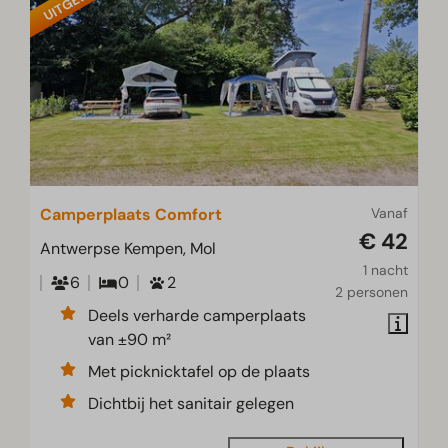
Camperplaats Comfort
Vanaf
€ 42
Antwerpse Kempen, Mol
1 nacht
6
0
2
2 personen
Deels verharde camperplaats
van ±90 m²
Met picknicktafel op de plaats
Dichtbij het sanitair gelegen