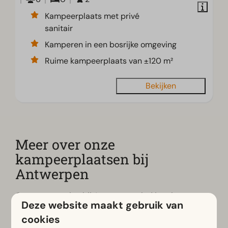
Kampeerplaats met privé
sanitair
Kamperen in een bosrijke omgeving
Ruime kampeerplaats van ±120 m²
Bekijken
Meer over onze
kampeerplaatsen bij
Antwerpen
Op onze camping bij Antwerpen vind je ruime
Deze website maakt gebruik van
kampeerplaatsen van circa 90 m² tot 120 m². De
cookies
plaatsen zijn geschikt voor tenten, caravans en