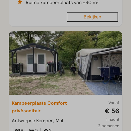
Ruime kampeerplaats van ±90 m²
Bekijken
Kampeerplaats Comfort
Vanaf
€ 56
privésanitair
1 nacht
Antwerpse Kempen, Mol
2 personen
6
0
2