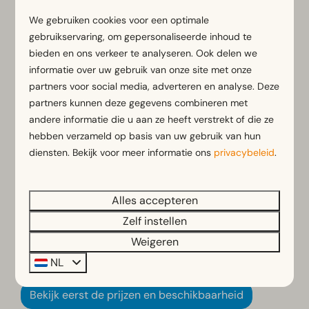
campers en zijn standaard voorzien van 10 ampère
We gebruiken cookies voor een optimale
stroom én een wateraansluiting. Voor extra comfort
gebruikservaring, om gepersonaliseerde inhoud te
kun je kiezen voor een
comfortplaats met privé
bieden en ons verkeer te analyseren. Ook delen we
sanitair
direct bij de plek. Daarnaast beschikken we
informatie over uw gebruik van onze site met onze
over deels verharde camperplaatsen, uitgerust met
partners voor social media, adverteren en analyse. Deze
een eigen picknicktafel en gunstige ligging ten
partners kunnen deze gegevens combineren met
opzichte van de sanitaire voorzieningen. Tijdens je
andere informatie die u aan ze heeft verstrekt of die ze
verblijf kun je ook gebruikmaken van onze faciliteiten,
hebben verzameld op basis van uw gebruik van hun
diensten. Bekijk voor meer informatie ons
privacybeleid
.
zoals de
recreatieplas met zandstrand en het
overdekte zwembad
, de fietsverhuur en de
broodjesservice.
Alles accepteren
Zelf instellen
Boek je verblijf op onze camping bij Antwerpen
Weigeren
NL
Bekijk eerst de prijzen en beschikbaarheid