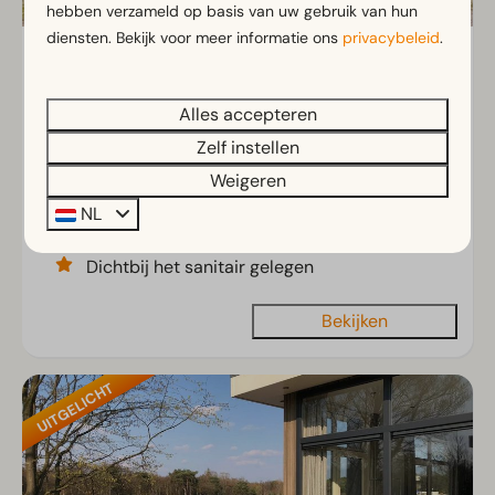
hebben verzameld op basis van uw gebruik van hun
diensten. Bekijk voor meer informatie ons
privacybeleid
.
Camperplaats Comfort
Vanaf
€ 42
Antwerpse Kempen, Mol
Alles accepteren
1 nacht
6
0
2
2 personen
Zelf instellen
Deels verharde camperplaats van
Weigeren
±90 m²
NL
Met picknicktafel op de plaats
Dichtbij het sanitair gelegen
Bekijken
UITGELICHT