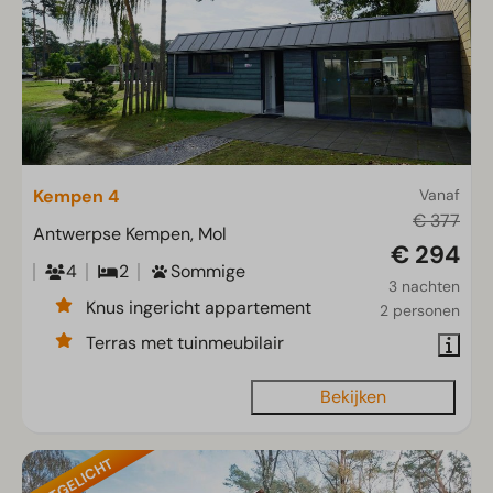
Kempen 4
Vanaf
€ 377
Antwerpse Kempen, Mol
€ 294
4
2
Sommige
3 nachten
Knus ingericht appartement
2 personen
Terras met tuinmeubilair
Bekijken
UITGELICHT