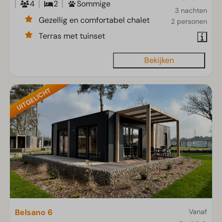
4
2
Sommige
3 nachten
Gezellig en comfortabel chalet
2 personen
Terras met tuinset
Bekijken
UITGELICHT
Belsano 6
Vanaf