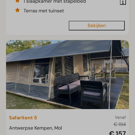
1 slaapkamer met stapelbed
Terras met tuinset
Bekijken
Safaritent 5
Vanaf
€ 194
Antwerpse Kempen, Mol
€ 157