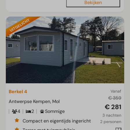
Bekijken
UITGELICHT
Berkel 4
Vanaf
€ 359
Antwerpse Kempen, Mol
€ 281
4
2
Sommige
3 nachten
Compact en eigentijds ingericht
2 personen