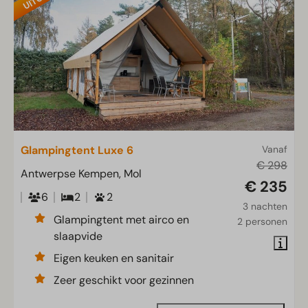
Glampingtent Luxe 6
Vanaf
€ 298
Antwerpse Kempen, Mol
€ 235
6
2
2
3 nachten
Glampingtent met airco en
2 personen
slaapvide
Eigen keuken en sanitair
Zeer geschikt voor gezinnen