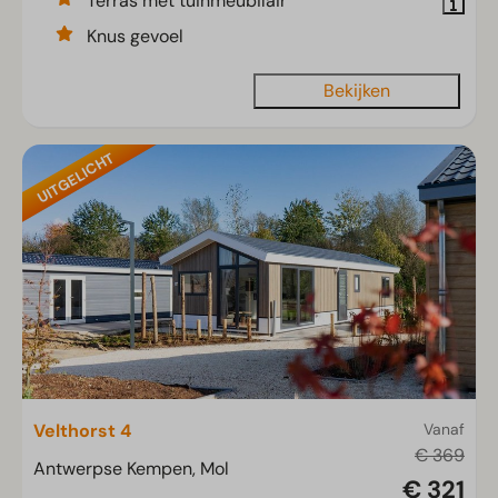
Terras met tuinmeubilair
Knus gevoel
Bekijken
UITGELICHT
Velthorst 4
Vanaf
€ 369
Antwerpse Kempen, Mol
€ 321