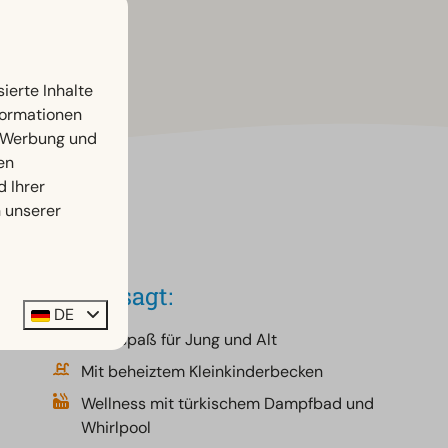
ierte Inhalte
nformationen
, Werbung und
en
d Ihrer
n unserer
Kurz gesagt:
DE
Badespaß für Jung und Alt
Mit beheiztem Kleinkinderbecken
Wellness mit türkischem Dampfbad und
Whirlpool