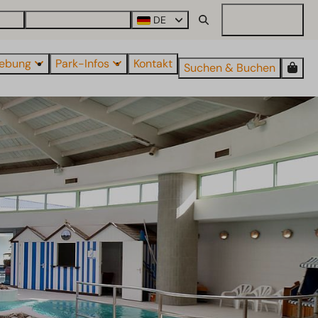
arcs
Alle Parks entdecken
DE
Mein EuroParcs
ebung
Park-Infos
Kontakt
Suchen & Buchen