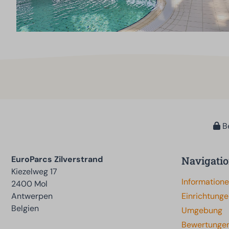
Be
EuroParcs Zilverstrand
Navigati
Kiezelweg 17
Information
2400 Mol
Antwerpen
Einrichtung
Belgien
Umgebung
Bewertunge