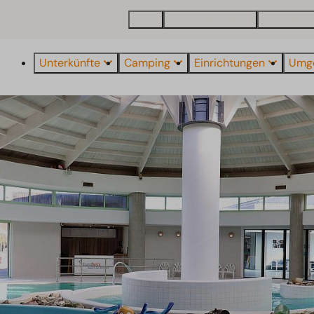
Karte
Ferienhaus kaufen
Über EuroP
Unterkünfte
Camping
Einrichtungen
Umg