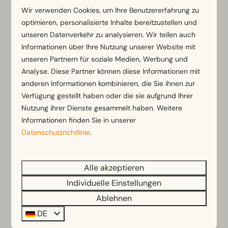
Wir verwenden Cookies, um Ihre Benutzererfahrung zu
den Park.
optimieren, personalisierte Inhalte bereitzustellen und
🇳🇱
Mittwoch | Planschen & Vorlesen
Der
unseren Datenverkehr zu analysieren. Wir teilen auch
Mittwochmorgen (09:00 - 10:00 Uhr) ist
Informationen über Ihre Nutzung unserer Website mit
exklusiv für die Kleinen beim
unseren Partnern für soziale Medien, Werbung und
Kleinkinderschwimmen reserviert, wo sie in
Analyse. Diese Partner können diese Informationen mit
Ruhe wasserfrei gemacht werden können. Nach
anderen Informationen kombinieren, die Sie ihnen zur
Verfügung gestellt haben oder die sie aufgrund Ihrer
dem Schwimmen wärmen wir uns bei einer
Nutzung ihrer Dienste gesammelt haben. Weitere
gemütlichen und lustigen Vorlesestunde mit
Informationen finden Sie in unserer
Yuki auf.
Datenschutzrichtlinie
.
🥞
Donnerstag | Wasserspaß &
Pfannkuchen
Auch dieser Vormittag (09:00 -
Alle akzeptieren
10:00 Uhr) ist dem entspannten
Individuelle Einstellungen
Krabbelschwimmen und dem spielerischen
wasserlosen Werden im Pool gewidmet. Nach
Ablehnen
einem aktiven Tag geht es zum Essen ins
DE
Restaurant, wo es für die Kleinen ein