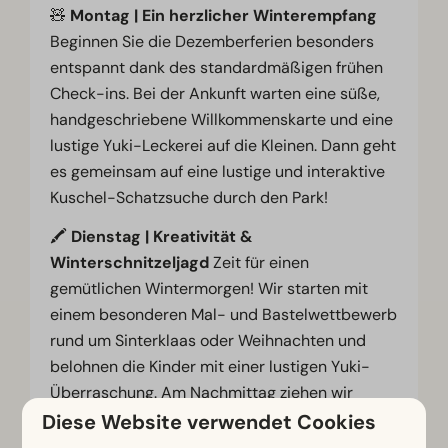
🧸
Montag | Ein herzlicher Winterempfang
Beginnen Sie die Dezemberferien besonders
entspannt dank des standardmäßigen frühen
Check-ins. Bei der Ankunft warten eine süße,
handgeschriebene Willkommenskarte und eine
lustige Yuki-Leckerei auf die Kleinen. Dann geht
es gemeinsam auf eine lustige und interaktive
Kuschel-Schatzsuche durch den Park!
🖍️
Dienstag | Kreativität &
Winterschnitzeljagd
Zeit für einen
gemütlichen Wintermorgen! Wir starten mit
einem besonderen Mal- und Bastelwettbewerb
rund um Sinterklaas oder Weihnachten und
belohnen die Kinder mit einer lustigen Yuki-
Überraschung. Am Nachmittag ziehen wir
unsere Mäntel an und begeben uns auf eine
Diese Website verwendet Cookies
abenteuerliche Winterfoto-Schnitzeljagd durch