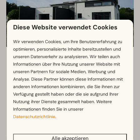
Diese Website verwendet Cookies
Wir verwenden Cookies, um Ihre Benutzererfahrung zu
optimieren, personalisierte Inhalte bereitzustellen und
Groepsaccommodatie Sauna 24
Ab
unseren Datenverkehr zu analysieren. Wir teilen auch
1.823 €
Informationen über Ihre Nutzung unserer Website mit
Antwerpse Kempen, Mol
1.556 €
unseren Partnern für soziale Medien, Werbung und
24
12
2
Analyse. Diese Partner können diese Informationen mit
3 Nächte
anderen Informationen kombinieren, die Sie ihnen zur
Moderne und geräumige
2 Personen
Verfügung gestellt haben oder die sie aufgrund Ihrer
Gruppenunterkunft
Nutzung ihrer Dienste gesammelt haben. Weitere
Private Sauna im Garten
Informationen finden Sie in unserer
Großer Garten mit Blick auf das Wasser
Datenschutzrichtlinie
.
Ansehen
Alle akzeptieren