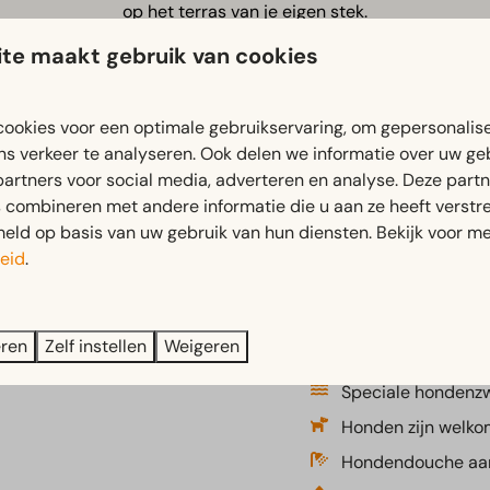
op het terras van je eigen stek.
te maakt gebruik van cookies
Ontdek de mogelijkheden samen met je hond
ookies voor een optimale gebruikservaring, om gepersonalis
ns verkeer te analyseren. Ook delen we informatie over uw ge
partners voor social media, adverteren en analyse. Deze part
combineren met andere informatie die u aan ze heeft verstrek
ld op basis van uw gebruik van hun diensten. Bekijk voor me
eid
.
Ontdek onze ext
eren
Zelf instellen
Weigeren
Speciale hondenzw
Honden zijn welkom
Hondendouche aa