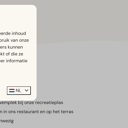
eerde inhoud
bruik van onze
ners kunnen
t of die ze
er informatie
ra's
NL
emplek bij onze recreatieplas
 in ons restaurant en op het terras
nwezig