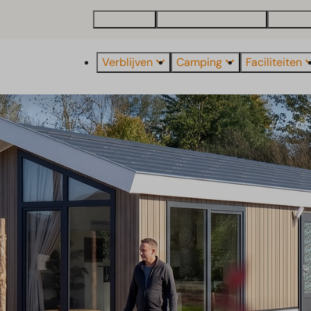
Plattegrond
Vakantiewoning kopen
Over Eu
Verblijven
Camping
Faciliteiten