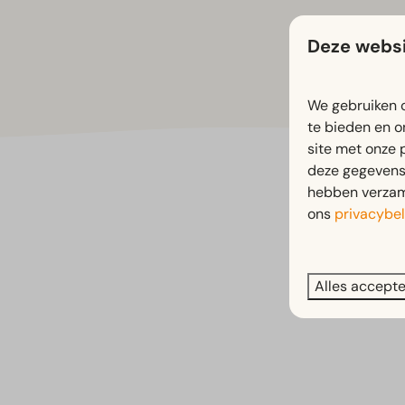
Deze websi
We gebruiken c
te bieden en o
site met onze 
deze gegevens 
hebben verzame
ons
privacybel
Alles accept