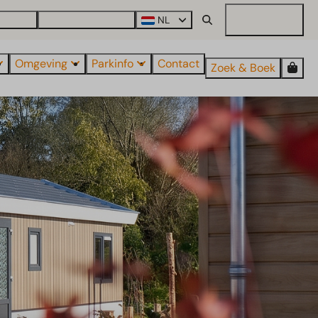
roParcs
Ontdek alle parken
NL
Mijn EuroParcs
Omgeving
Parkinfo
Contact
Zoek & Boek