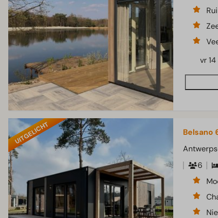
Rui
Zee
Vee
vr 14
UITGELICHT
Belsano 
Antwerps
6
Mod
Cha
Ni