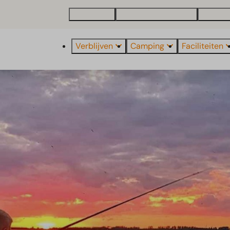
Plattegrond
Vakantiewoning kopen
Over Eu
Verblijven
Camping
Faciliteiten