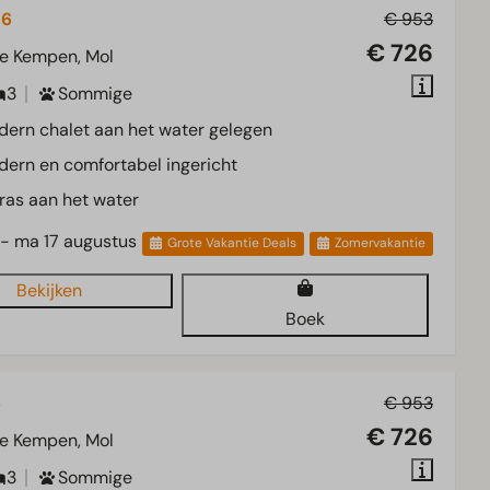
 6
€ 953
€ 726
e Kempen, Mol
3
Sommige
ern chalet aan het water gelegen
ern en comfortabel ingericht
ras aan het water
 - ma 17 augustus
Grote Vakantie Deals
Zomervakantie
Bekijken
Boek
6
€ 953
€ 726
e Kempen, Mol
3
Sommige