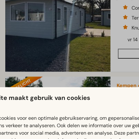
Com
Ter
Knu
vr 14
UITGELICHT
Kempen 
Antwerps
te maakt gebruik van cookies
4
Knu
ookies voor een optimale gebruikservaring, om gepersonalis
ns verkeer te analyseren. Ook delen we informatie over uw ge
Ter
partners voor social media, adverteren en analyse. Deze part
vr 14