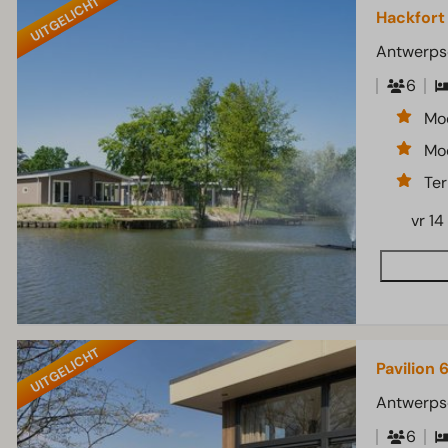
UITGELICHT
Hackfort
Antwerps
6
Mod
Mod
Ter
vr 14
UITGELICHT
Pavilion 
Antwerps
6