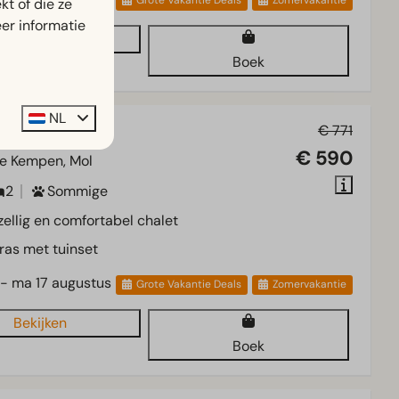
Grote Vakantie Deals
Zomervakantie
t of die ze
er informatie
Bekijken
Boek
NL
 4
€ 771
€ 590
e Kempen, Mol
2
Sommige
ellig en comfortabel chalet
ras met tuinset
 - ma 17 augustus
Grote Vakantie Deals
Zomervakantie
Bekijken
Boek