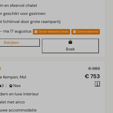
m en sfeervol chalet
r geschikt voor gezinnen
l lichtinval door grote raampartij
 - ma 17 augustus
Grote Vakantie Deals
Zomervakantie
Bekijken
Boek
6
€ 989
€ 753
e Kempen, Mol
3
Nee
ern en luxe interieur
let met airco
euwe accommodatie