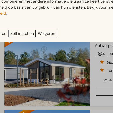
combineren met andere informatie die u aan ze heeft verstrek
ld op basis van uw gebruik van hun diensten. Bekijk voor me
eid
.
UITGELICHT
eren
Zelf instellen
Weigeren
Velthorst
Antwerps
4
Gez
Ter
vr 14