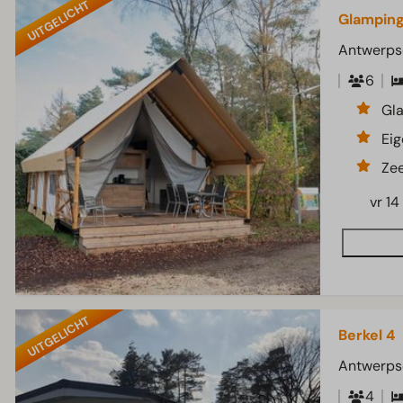
UITGELICHT
Glamping
Antwerps
6
Gla
Eig
Zee
vr 14
UITGELICHT
Berkel 4
Antwerps
4