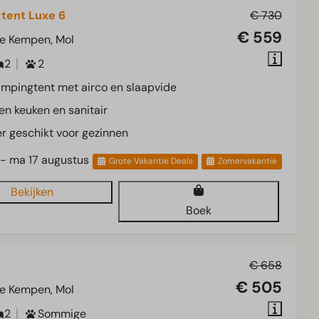
tent Luxe 6
€ 730
€ 559
e Kempen, Mol
2
2
mpingtent met airco en slaapvide
en keuken en sanitair
r geschikt voor gezinnen
 - ma 17 augustus
Grote Vakantie Deals
Zomervakantie
Bekijken
Boek
€ 658
€ 505
e Kempen, Mol
2
Sommige