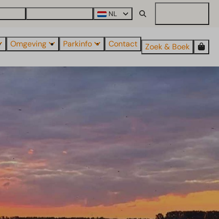
roParcs
Ontdek alle parken
NL
Mijn EuroParcs
Omgeving
Parkinfo
Contact
Zoek & Boek