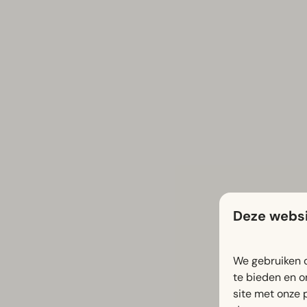
Deze websi
We gebruiken c
te bieden en o
site met onze 