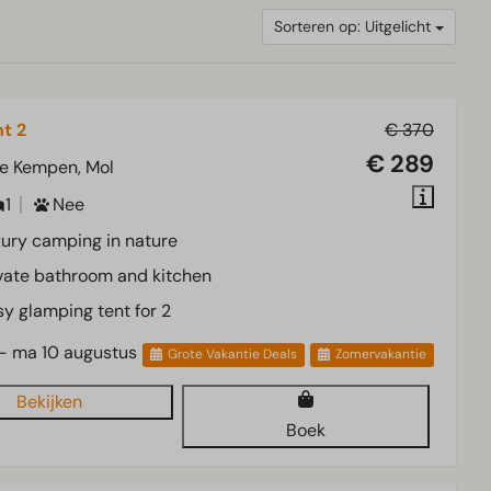
Sorteren op: Uitgelicht
t 2
€ 370
€ 289
e Kempen, Mol
1
Nee
ury camping in nature
vate bathroom and kitchen
y glamping tent for 2
 - ma 10 augustus
Grote Vakantie Deals
Zomervakantie
Bekijken
Boek