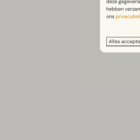
deze gegevens 
hebben verzame
ons
privacybel
Alles accept