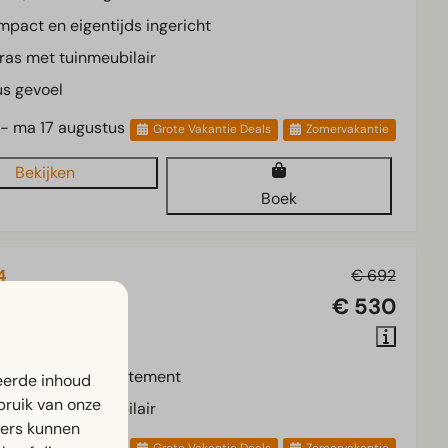
pact en eigentijds ingericht
ras met tuinmeubilair
s gevoel
 - ma 17 augustus
Grote Vakantie Deals
Zomervakantie
Bekijken
Boek
4
€ 692
€ 530
e Kempen, Mol
2
Sommige
s ingericht appartement
eerde inhoud
bruik van onze
ras met tuinmeubilair
ners kunnen
 - ma 17 augustus