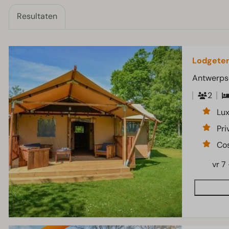
Resultaten
Lodgeten
Antwerps
2
Lux
Pri
Cos
vr 7