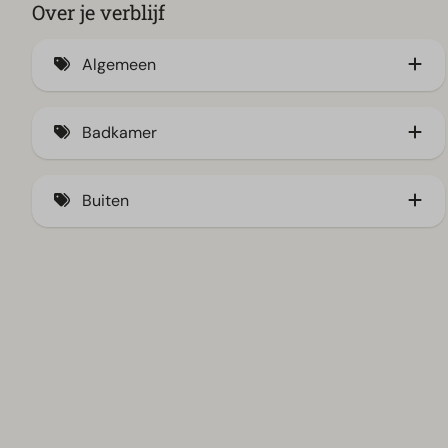
Over je verblijf
Algemeen
Airco (7)
Badkamer
Horren (2)
Ligbad
Sfeerhaard (1)
Buiten
Berging (6)
Steiger (4)
Tuinomheining (2)