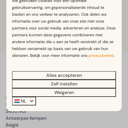
We gebruiken cookies voor een optimale
gebruikservaring, om gepersonaliseerde inhoud te
bieden en ons verkeer te analyseren. Ook delen we
informatie over uw gebruik van onze site met onze
partners voor social media, adverteren en analyse. Deze
partners kunnen deze gegevens combineren met
Meer informatie
andere informatie die u aan ze heeft verstrekt of die ze
hebben verzameld op basis van uw gebruik van hun
diensten. Bekijk voor meer informatie ons
privacybeleid
.
Veilig betalen
Alles accepteren
Zelf instellen
Weigeren
EuroParcs Zilverstrand
NL
Kiezelweg 17
2400 Mol
Antwerpse Kempen
België