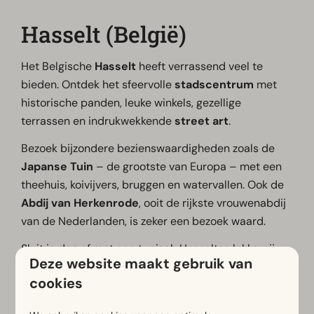
Hasselt (België)
Het Belgische
Hasselt
heeft verrassend veel te
bieden. Ontdek het sfeervolle
stadscentrum
met
historische panden, leuke winkels, gezellige
terrassen en indrukwekkende
street art
.
Bezoek bijzondere bezienswaardigheden zoals de
Japanse Tuin
– de grootste van Europa – met een
theehuis, koivijvers, bruggen en watervallen. Ook de
Abdij van Herkenrode
, ooit de rijkste vrouwenabdij
van de Nederlanden, is zeker een bezoek waard.
Sluit je dag af met een typisch Hasseltse lekkernij,
Deze website maakt gebruik van
zoals
speculaas of pralines
.
cookies