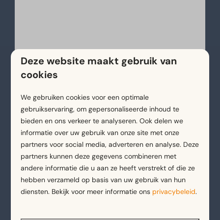
Nationaal Park Bosland
Vlaanderens grootste avonturenbos met
gigantische bossen en heide, waar je
spectaculair kunt 'Fietsen door de Bomen'
op tien meter hoogte.
Deze website maakt gebruik van
cookies
We gebruiken cookies voor een optimale
gebruikservaring, om gepersonaliseerde inhoud te
Lommelse Sahara
bieden en ons verkeer te analyseren. Ook delen we
informatie over uw gebruik van onze site met onze
Een indrukwekkend natuurfenomeen van
partners voor social media, adverteren en analyse. Deze
spierwit zand, helderblauwe meren en
partners kunnen deze gegevens combineren met
naaldbossen. Tip: bezoek de 30 meter hoge
andere informatie die u aan ze heeft verstrekt of die ze
uitkijktoren.
hebben verzameld op basis van uw gebruik van hun
diensten. Bekijk voor meer informatie ons
privacybeleid
.