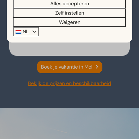
Alles accepteren
De 15 Kapellekes
Zelf instellen
Tijdens een fiets- of wandeltocht is een
Weigeren
bezoek aan De 15 Kapellekes zeker de
NL
moeite waard. Deze plek ligt in het bosrijke
gebied van Achterbos.
Boek je vakantie in Mol
Bekijk de prijzen en beschikbaarheid