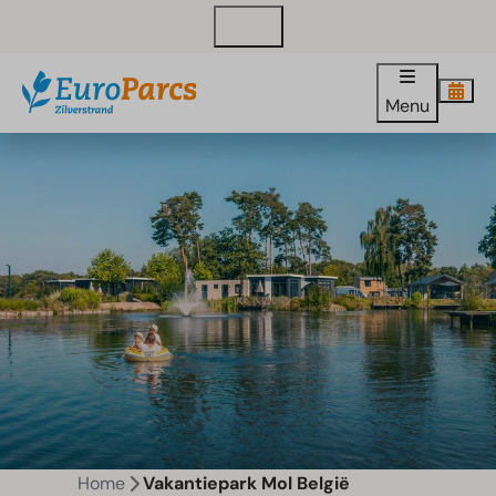
Contact
Menu
Home
Vakantiepark Mol België