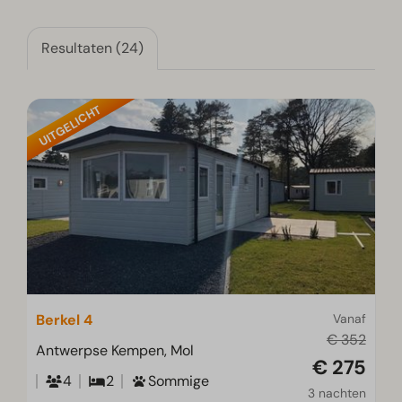
Resultaten (24)
UITGELICHT
Berkel 4
Vanaf
€ 352
Antwerpse Kempen, Mol
€ 275
4
2
Sommige
3 nachten