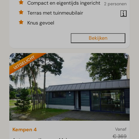
Compact en eigentijds ingericht
2 personen
Terras met tuinmeubilair
Knus gevoel
Bekijken
UITGELICHT
Kempen 4
Vanaf
€ 369