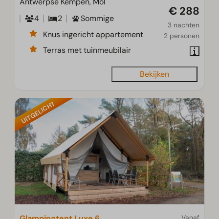
Antwerpse Kempen, Mol
€ 288
4
2
Sommige
3 nachten
Knus ingericht appartement
2 personen
Terras met tuinmeubilair
Bekijken
UITGELICHT
Glampingtent Luxe 6
Vanaf